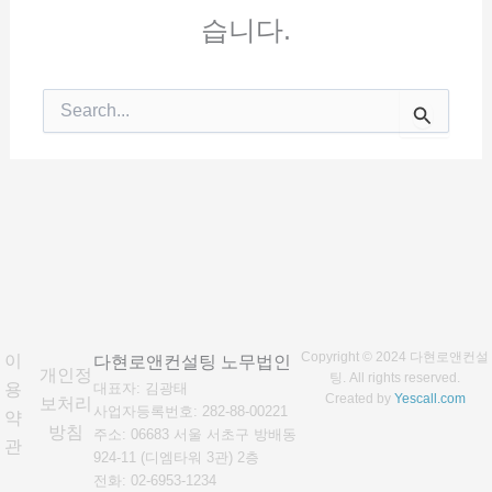
습니다.
검
색
대
상
Copyright © 2024 다현로앤컨설
이
다현로앤컨설팅 노무법인
개인정
팅. All rights reserved.
용
대표자: 김광태
Created by
Yescall.com
보처리
사업자등록번호:
282-88-00221
약
방침
주소: 06683 서울 서초구 방배동
관
924-11 (디엠타워 3관) 2층
전화: 02-6953-1234